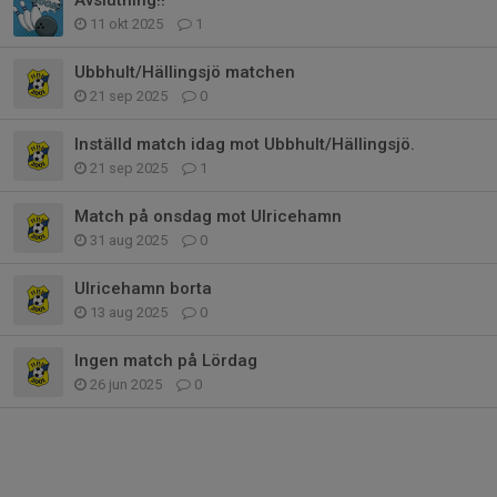
Avslutning!!
11 okt 2025
1
Ubbhult/Hällingsjö matchen
21 sep 2025
0
Inställd match idag mot Ubbhult/Hällingsjö.
21 sep 2025
1
Match på onsdag mot Ulricehamn
31 aug 2025
0
Ulricehamn borta
13 aug 2025
0
Ingen match på Lördag
26 jun 2025
0