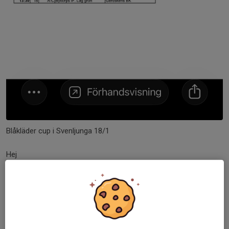
Blåkläder cup i Svenljunga 18/1
Hej
Då var det äntligen dax att spela cup.
Bifogat ser ni programmet.
Vi skickar ut kallelse till de spelare vi tagit ut till cupen ikväll.
Svara gärna på den så snart som möjligt.
Bra ös på träningen idag!