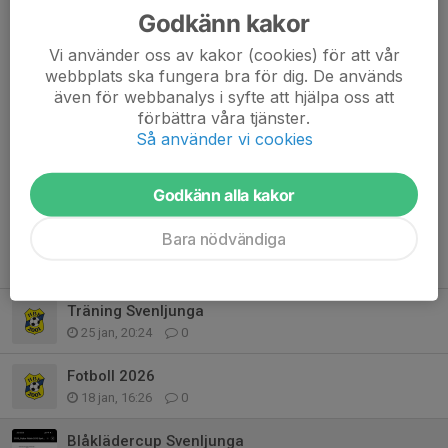
/Tränarna
Godkänn kakor
Vi använder oss av kakor (cookies) för att vår
Dela nyhet
webbplats ska fungera bra för dig. De används
även för webbanalys i syfte att hjälpa oss att
förbättra våra tjänster.
Så använder vi cookies
Kommentarer
Godkänn alla kakor
Bara nödvändiga
Tidigare nyheter
Träning Svenljunga
25 jan, 20:24
0
Fotboll 2026
18 jan, 16:26
0
Blåklädercup Svenljunga