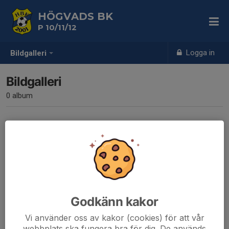
HÖGVADS BK
P 10/11/12
Logga in
Bildgalleri
Bildgalleri
0 album
Inga album skapade
Godkänn kakor
Vi använder oss av kakor (cookies) för att vår
webbplats ska fungera bra för dig. De används