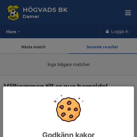
HÖGVADS BK
Damer
Logga in
Hem
Nästa match
Senaste resultat
Inga tidigare matcher
Välkommen till er nya hemsida!
Godkänn kakor