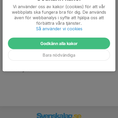
Vi använder oss av kakor (cookies) för att vår
webbplats ska fungera bra för dig. De används
även för webbanalys i syfte att hjälpa oss att
förbättra våra tjänster.
Så använder vi cookies
Godkänn alla kakor
Här hamnar automatiskt de senaste nyheterna på hemsidan. För
att kunna börja administrera hemsidan loggar du in högst upp till
Bara nödvändiga
höger.
/Svenskalag.se