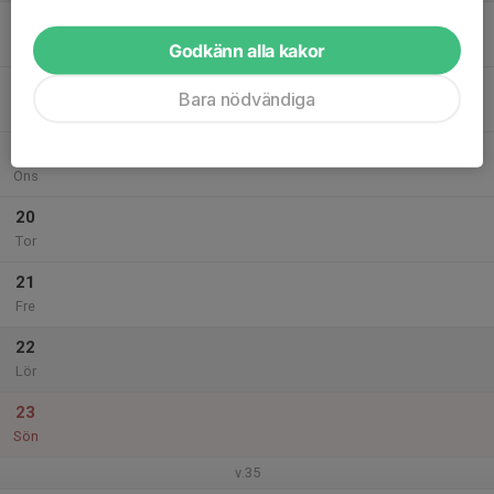
17
Mån
Godkänn alla kakor
18
Bara nödvändiga
Tis
19
Ons
20
Tor
21
Fre
22
Lör
23
Sön
v.35