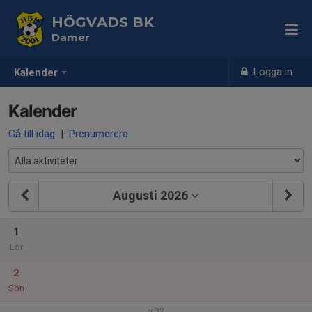
HÖGVADS BK
Damer
Logga in
Kalender
Kalender
Gå till idag
|
Prenumerera
Augusti 2026
1
Lör
2
Sön
v.32