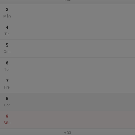
3
Mån
4
Tis
5
Ons
6
Tor
7
Fre
8
Lör
9
Sön
v.33