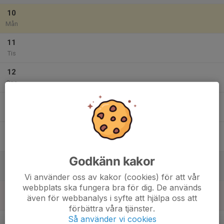
10
Mån
11
Tis
12
Ons
13
Tor
14
Fre
Godkänn kakor
15
Lör
Vi använder oss av kakor (cookies) för att vår
webbplats ska fungera bra för dig. De används
16
även för webbanalys i syfte att hjälpa oss att
Sön
förbättra våra tjänster.
v.34
Så använder vi cookies