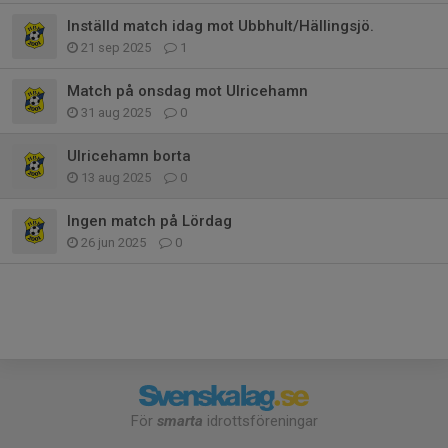
Inställd match idag mot Ubbhult/Hällingsjö.
21 sep 2025
1
Match på onsdag mot Ulricehamn
31 aug 2025
0
Ulricehamn borta
13 aug 2025
0
Ingen match på Lördag
26 jun 2025
0
För
smarta
idrottsföreningar