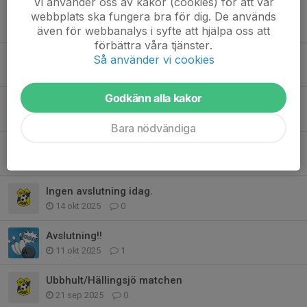
Vi använder oss av kakor (cookies) för att vår
Ravelli försäljning.
webbplats ska fungera bra för dig. De används
27 nov 2025
0
även för webbanalys i syfte att hjälpa oss att
förbättra våra tjänster.
Inställd träning i Mårdaklev ikväll.
Så använder vi cookies
20 nov 2025
0
Godkänn alla kakor
Flyttad träning på torsdag
18 nov 2025
0
Bara nödvändiga
Inställd träning ikväll
30 okt 2025
0
Ingen avslutning idag.
14 okt 2025
0
Avslutning!!
11 okt 2025
1
Ubbhult/Hällingsjö matchen
21 sep 2025
0