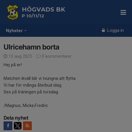
HÖGVADS BK
P 10/11/12
Logga in
Nyheter
Ulricehamn borta
13 aug 2025
0 kommentarer
Hej på er!
Matchen ikväll blir vi tvungna att flytta.
Vi har för många återbud idag.
Ses på träningen på torsdag.
/Magnus, Micke,Fredric
Dela nyhet