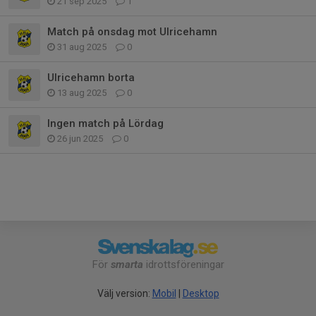
21 sep 2025
1
Match på onsdag mot Ulricehamn
31 aug 2025
0
Ulricehamn borta
13 aug 2025
0
Ingen match på Lördag
26 jun 2025
0
För
smarta
idrottsföreningar
Välj version:
Mobil
|
Desktop