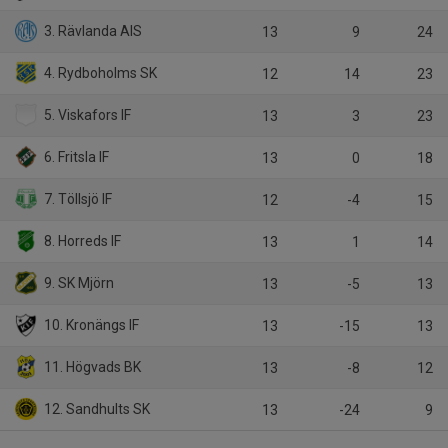
3. Rävlanda AIS
13
9
24
4. Rydboholms SK
12
14
23
5. Viskafors IF
13
3
23
6. Fritsla IF
13
0
18
7. Töllsjö IF
12
-4
15
8. Horreds IF
13
1
14
9. SK Mjörn
13
-5
13
10. Kronängs IF
13
-15
13
11. Högvads BK
13
-8
12
12. Sandhults SK
13
-24
9