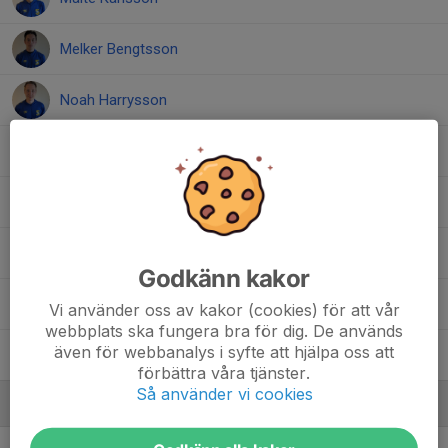
Melker Bengtsson
Noah Harrysson
Noah Ståhl
Rasmus Martinsson
Sari Al saghir
Godkänn kakor
Svante Persson
Vi använder oss av kakor (cookies) för att vår
webbplats ska fungera bra för dig. De används
även för webbanalys i syfte att hjälpa oss att
Tobias Wilson
förbättra våra tjänster.
Så använder vi cookies
Ledare