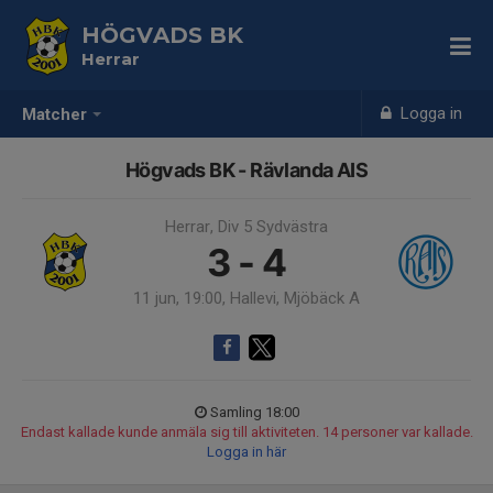
HÖGVADS BK
Herrar
Logga in
Matcher
Högvads BK - Rävlanda AIS
Herrar, Div 5 Sydvästra
3 - 4
11 jun, 19:00, Hallevi, Mjöbäck A
Samling 18:00
Endast kallade kunde anmäla sig till aktiviteten. 14 personer var kallade.
Logga in här