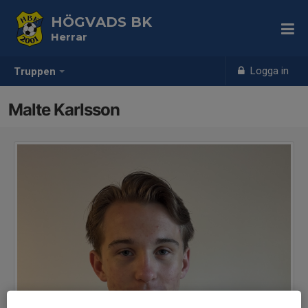
HÖGVADS BK
Herrar
Logga in
Truppen
Malte Karlsson