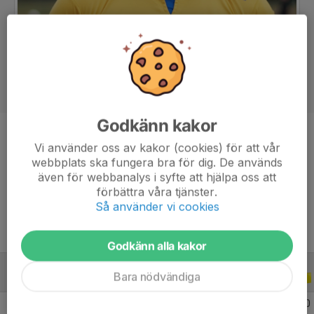
Godkänn kakor
Position
Mittfältare
Vi använder oss av kakor (cookies) för att vår
webbplats ska fungera bra för dig. De används
Ålder
36 år
även för webbanalys i syfte att hjälpa oss att
Tidigare klubbar
Svenljunga IK, Äspereds IF
förbättra våra tjänster.
Så använder vi cookies
Godkänn alla kakor
Bara nödvändiga
ALLA SERIER
ALLA ÅR
2026
15
0
0
0