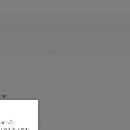
v.9
ing
hall
att vår
 används även