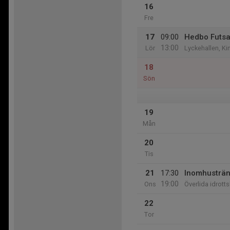
16
Fre
17
09:00
Hedbo Futsa
13:00
Lör
Lyckehallen, Ki
18
Sön
19
Mån
20
Tis
21
17:30
Inomhusträn
19:00
Ons
Överlida idrotts
22
Tor