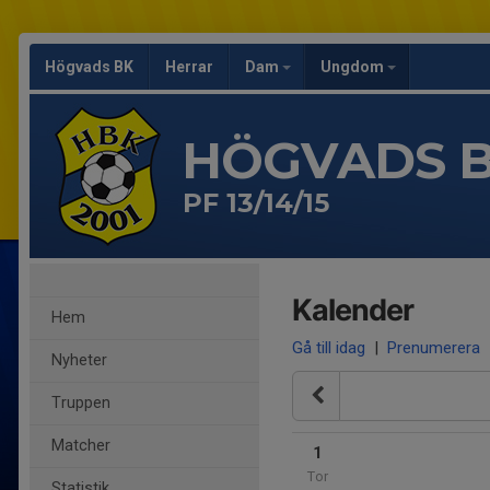
Högvads BK
Herrar
Dam
Ungdom
HÖGVADS 
PF 13/14/15
Kalender
Hem
Gå till idag
|
Prenumerera
Nyheter
Truppen
Matcher
1
Tor
Statistik