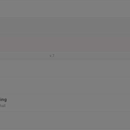
v.7
ing
hall