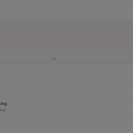
v.6
ing
hall