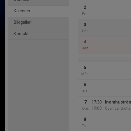
2
Kalender
Fre
Bildgalleri
3
Lör
Kontakt
4
Sön
5
Mån
6
Tis
7
17:30
Inomhusträn
19:00
Ons
Överlida idrotts
8
Tor