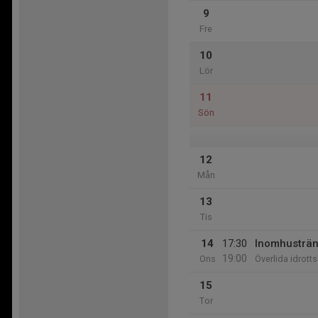
9
Fre
10
Lör
11
Sön
12
Mån
13
Tis
14
17:30
Inomhusträn
19:00
Ons
Överlida idrotts
15
Tor