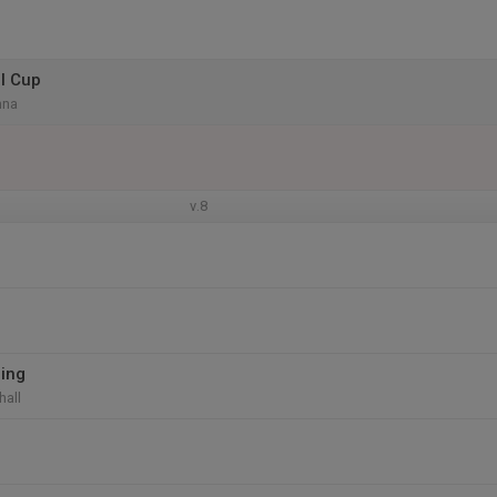
l Cup
nna
v.8
ing
hall