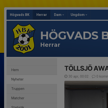
Högvads BK
Herrar
Dam
Ungdom
HÖGVADS 
Herrar
TÖLLSJÖ AWA
Hem
30 apr, 00:02
0 komm
Nyheter
Truppen
Matcher
Statistik