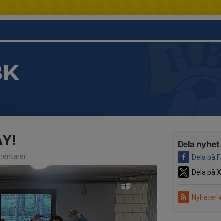
BK
Y!
Dela nyhet
entarer
Dela på 
Dela på X
Nyheter 