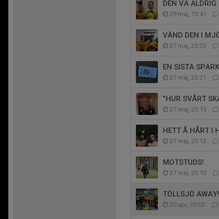
DEN VA ALDRIG 
29 maj, 13:41
VÄND DEN I MJ
27 maj, 23:23
EN SISTA SPAR
27 maj, 23:21
”HUR SVÅRT SKA
27 maj, 23:15
HETT Å HÅRT I 
27 maj, 23:13
MOTSTUDS!
27 maj, 23:10
TÖLLSJÖ AWAY!
30 apr, 00:02