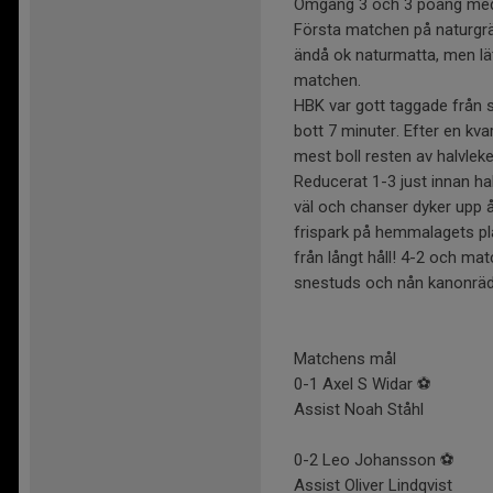
Omgång 3 och 3 poäng me
Första matchen på naturgrä
ändå ok naturmatta, men lätt
matchen.
HBK var gott taggade från 
bott 7 minuter. Efter en kva
mest boll resten av halvlek
Reducerat 1-3 just innan halv
väl och chanser dyker upp åt
frispark på hemmalagets pl
från långt håll! 4-2 och ma
snestuds och nån kanonräddn
Matchens mål
0-1 Axel S Widar ⚽️
Assist Noah Ståhl
0-2 Leo Johansson ⚽️
Assist Oliver Lindqvist