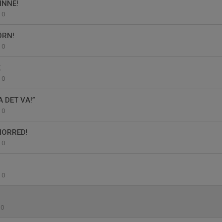
INNE!
0
ÖRN!
0
K
0
 DET VA!”
0
HORRED!
0
0
0