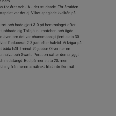
d hem.
s för året och JA - det studsade. För årstiden
spelat var det ej. Vilket speglade kvalitén på
start och hade gjort 3-0 på hemmalaget efter
rt jobbade sig Töllsjö in i matchen och ägde
en även om det var chansmässigt jämt sista 30.
tid. Reducerat 2-3 just efter halvtid. Vi krigar på
 båda håll. I minut 70 jobbar Oliver ner en
anhalva och Svante Persson sätter den snyggt
tch nedstängd. Bud på mer sista 20, men
ing från hemmamålvakt tillät inte fler mål.