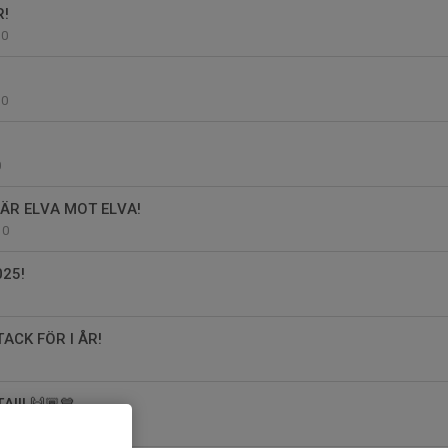
!
0
0
0
R ELVA MOT ELVA!
0
25!
1
TACK FÖR I ÅR!
A!!! 🙌🏾💙
0