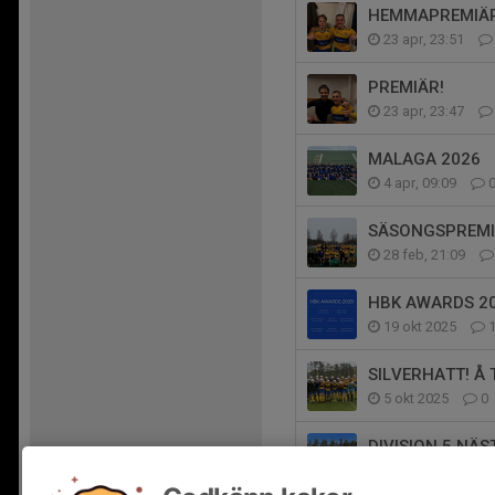
HEMMAPREMIÄR
23 apr, 23:51
PREMIÄR!
23 apr, 23:47
MALAGA 2026
4 apr, 09:09
SÄSONGSPREMIÄ
28 feb, 21:09
HBK AWARDS 20
19 okt 2025
SILVERHATT! Å 
5 okt 2025
0
DIVISION 5 NÄST
28 sep 2025