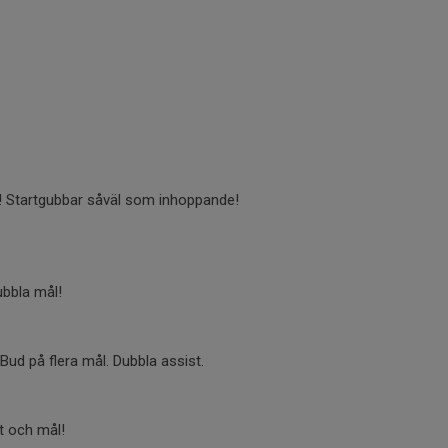
a! Startgubbar såväl som inhoppande!
ubbla mål!
 Bud på flera mål. Dubbla assist.
st och mål!