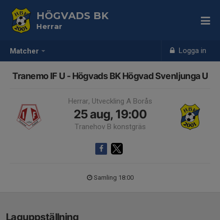
HÖGVADS BK
Herrar
Logga in
Matcher
Tranemo IF U - Högvads BK Högvad Svenljunga U
Herrar, Utveckling A Borås
25 aug, 19:00
Tranehov B konstgräs
Samling 18:00
Laguppställning