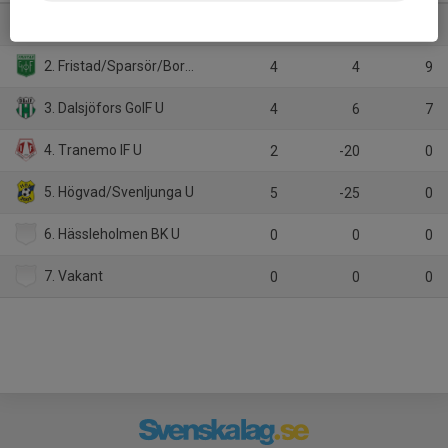
1. Hestrafors IF U
5
35
13
2. Fristad/Sparsör/Borgstena U
4
4
9
3. Dalsjöfors GoIF U
4
6
7
4. Tranemo IF U
2
-20
0
5. Högvad/Svenljunga U
5
-25
0
6. Hässleholmen BK U
0
0
0
7. Vakant
0
0
0