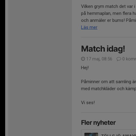
Vilken grym match det var 
på hemmaplan, men flera har
och anmäler er bums! Påmin
Läs mer
Match idag!
17 maj, 08:56
0 komm
Hej!
Påminner om att samling är 
med matchkläder och kämp
Vi ses!
Fler nyheter