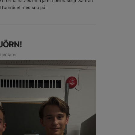
e i första halvlek men jämt spelmässigt. Så från
raffområdet med snö på...
JÖRN!
entarer