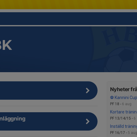
BK
Nyheter frå
⚽ Kannini Cup
PF 18 -
6 aug
Kortare träni
anläggning
PF 13/14/15 -
6
Inställd träni
PF 16/17 -
5 au