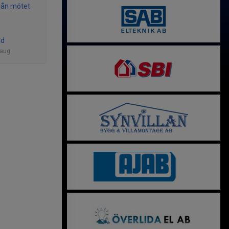
rån mötet
ld
 aug