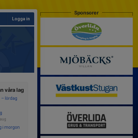
Sponsorer
Logga in
n våra lag
 – lördag
ng
 aug
ng i morgon
g