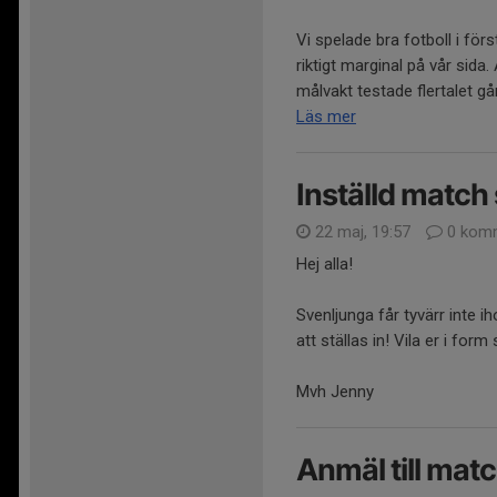
Vi spelade bra fotboll i för
riktigt marginal på vår sid
målvakt testade flertalet gån
Läs mer
Inställd match
22 maj, 19:57
0 komm
Hej alla!
Svenljunga får tyvärr inte 
att ställas in! Vila er i for
Mvh Jenny
Anmäl till mat