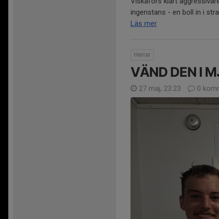
Viskafors klart aggressivar
ingenstans - en boll in i st
Läs mer
Herrar
VÄND DEN I M
27 maj, 23:23
0 komm