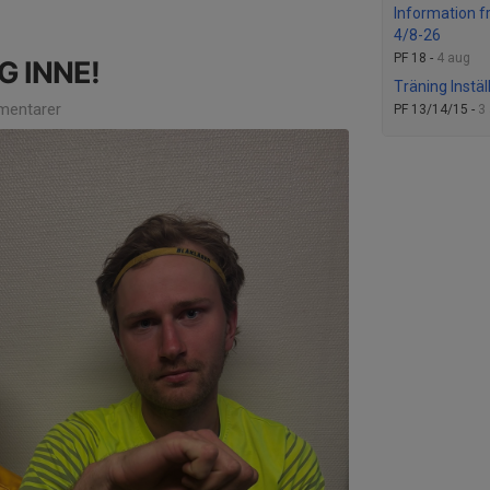
Information f
4/8-26
PF 18 -
4 aug
G INNE!
Träning Instäl
entarer
PF 13/14/15 -
3