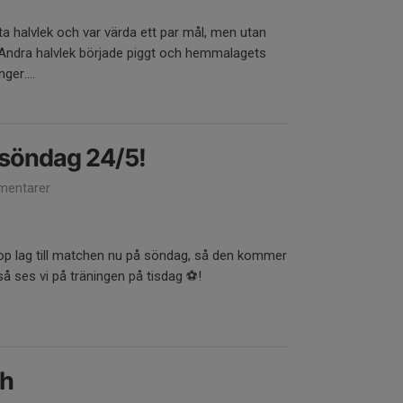
sta halvlek och var värda ett par mål, men utan
a. Andra halvlek började piggt och hemmalagets
ger....
 söndag 24/5!
entarer
ihop lag till matchen nu på söndag, så den kommer
m så ses vi på träningen på tisdag ⚽️!
ch