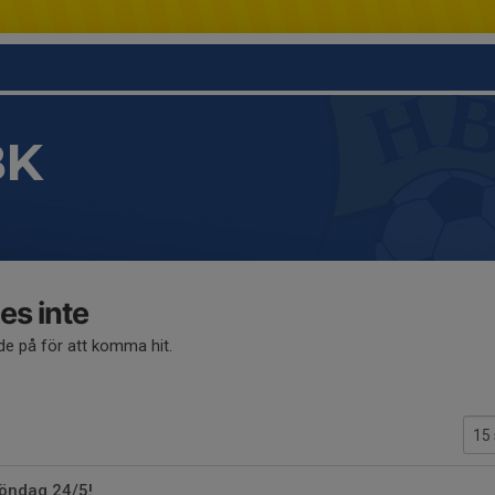
BK
es inte
ade på för att komma hit.
söndag 24/5!