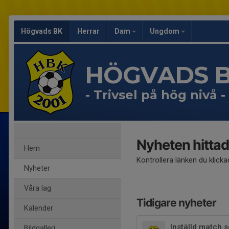
Högvads BK
Herrar
Dam
Ungdom
HÖGVADS 
- Trivsel på hög nivå -
Nyheten hittad
Hem
Kontrollera länken du klick
Nyheter
Våra lag
Tidigare nyheter
Kalender
Inställd match 
Bildgalleri