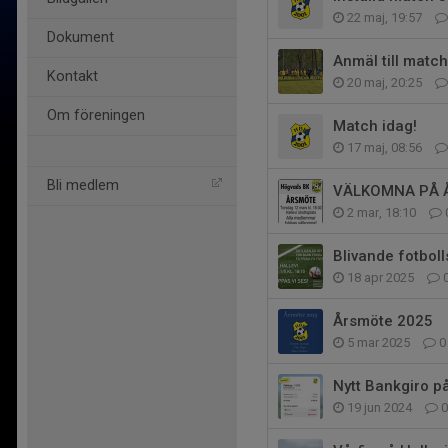
22 maj, 19:57
Dokument
Anmäl till match
Kontakt
20 maj, 20:25
Om föreningen
Match idag!
17 maj, 08:56
Bli medlem
VÄLKOMNA PÅ 
2 mar, 18:10
Blivande fotbolls
18 apr 2025
Årsmöte 2025
5 mar 2025
0
Nytt Bankgiro p
19 jun 2024
0