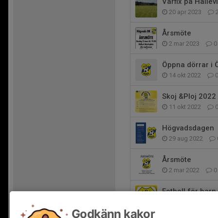
Vårfix på Hallevi
20 apr 2023
Årsmöte
2 mar 2023
0
Öppna dörrar i 
14 okt 2022
Skoj &Ploj 2022
11 okt 2022
Högvadsdagen
29 aug 2022
Årsmöte
2 mar 2022
0
Fotboll för bar
15 sep 2021
Godkänn kakor