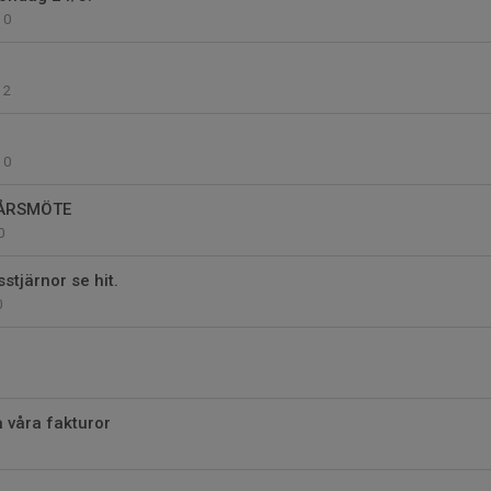
0
2
0
ÅRSMÖTE
0
stjärnor se hit.
0
å våra fakturor