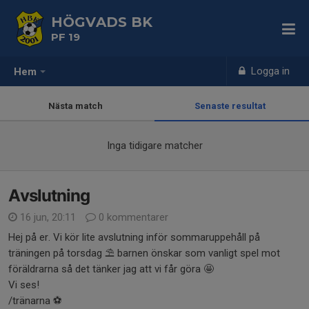
HÖGVADS BK
PF 19
Logga in
Hem
Nästa match
Senaste resultat
Inga tidigare matcher
Avslutning
16 jun, 20:11
0 kommentarer
Hej på er. Vi kör lite avslutning inför sommaruppehåll på
träningen på torsdag ⛱️ barnen önskar som vanligt spel mot
föräldrarna så det tänker jag att vi får göra 🤩
Vi ses!
/tränarna ⚽️