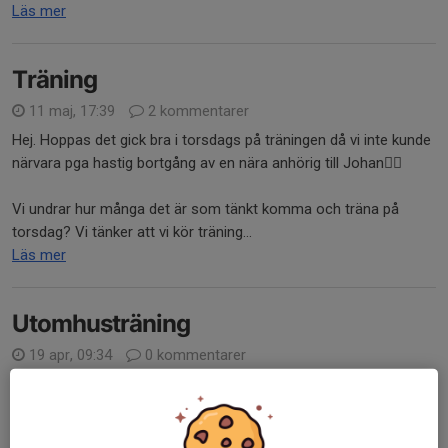
Läs mer
Träning
11 maj, 17:39
2 kommentarer
Hej. Hoppas det gick bra i torsdags på träningen då vi inte kunde
närvara pga hastig bortgång av en nära anhörig till Johan👎🏼
Vi undrar hur många det är som tänkt komma och träna på
torsdag? Vi tänker att vi kör träning...
Läs mer
Utomhusträning
19 apr, 09:34
0 kommentarer
Hej på er! Vi tänker att det är dags att starta upp
utomhussäsongen ⚽️ vi kommer träna torsdagar framöver och
kör igång redan på torsdag 23/4. 17.30-18.30. Torsdagen efter