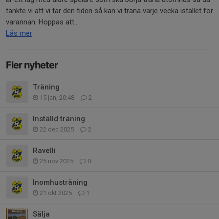
tänkte vi att vi tar den tiden så kan vi träna varje vecka istället för
varannan. Hoppas att...
Läs mer
Fler nyheter
Träning
15 jan, 20:48
2
Inställd träning
22 dec 2025
2
Ravelli
25 nov 2025
0
Inomhusträning
21 okt 2025
1
Sälja